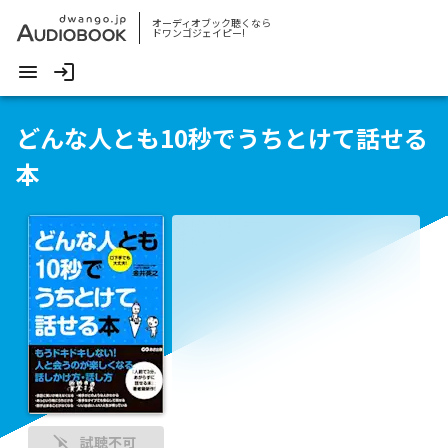
オーディオブック聴くなら
ドワンゴジェイピー!
どんな人とも10秒でうちとけて話せる
本
試聴不可