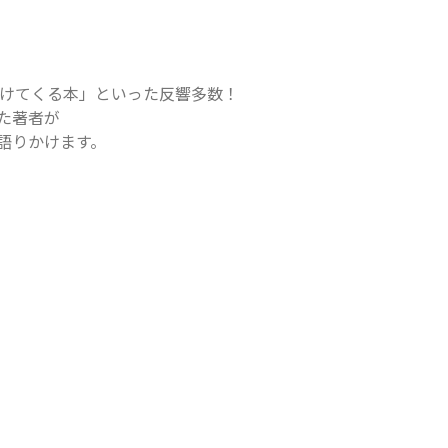
けてくる本」といった反響多数！

著者が

語りかけます。