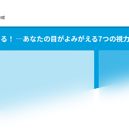
作成
なる！ ─あなたの目がよみがえる7つの視