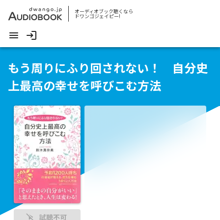
オーディオブック聴くなら
ドワンゴジェイピー!
もう周りにふり回されない！ 自分史
上最高の幸せを呼びこむ方法
試聴不可