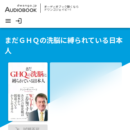
オーディオブック聴くなら
ドワンゴジェイピー!
まだＧＨＱの洗脳に縛られている日本
人
試聴不可