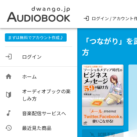
ログイン / アカウント
まずは無料でアカウント作成♪
「つながり」を
方
ログイン
ホーム
オーディオブックの楽
しみ方
音楽配信サービスへ
最近見た商品
試聴不可