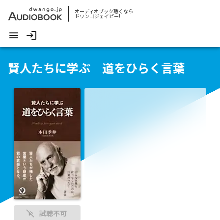
オーディオブック聴くなら
ドワンゴジェイピー!
賢人たちに学ぶ 道をひらく言葉
試聴不可