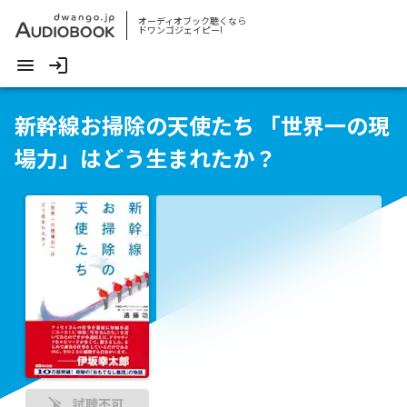
オーディオブック聴くなら
ドワンゴジェイピー!
新幹線お掃除の天使たち 「世界一の現
場力」はどう生まれたか？
試聴不可