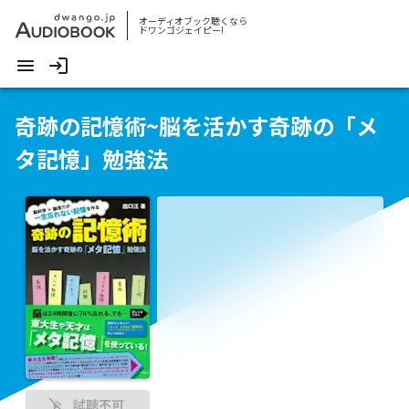
オーディオブック聴くなら
ドワンゴジェイピー!
奇跡の記憶術~脳を活かす奇跡の「メ
タ記憶」勉強法
試聴不可