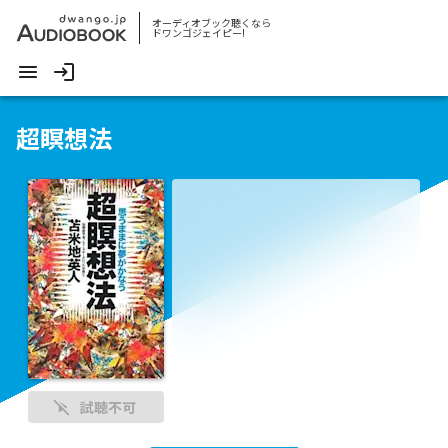
オーディオブック聴くなら
ドワンゴジェイピー!
超瞑想法
試聴不可