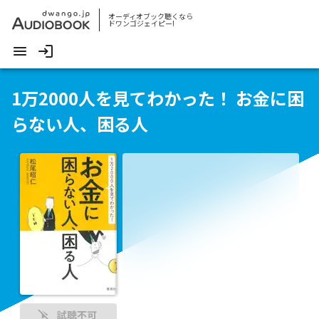
オーディオブック聴くなら
ドワンゴジェイピー!
1万2000人を見てわかった！ お金に困
らない人、困る人
試聴不可