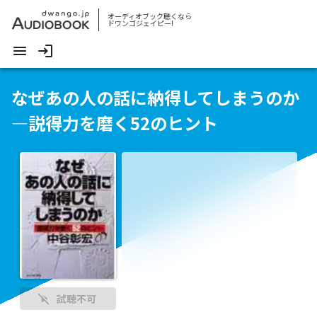
オーディオブック聴くなら
ドワンゴジェイピー!
なぜあの人の話に納得してしまうのか
―説得力を磨く52のヒント
試聴不可