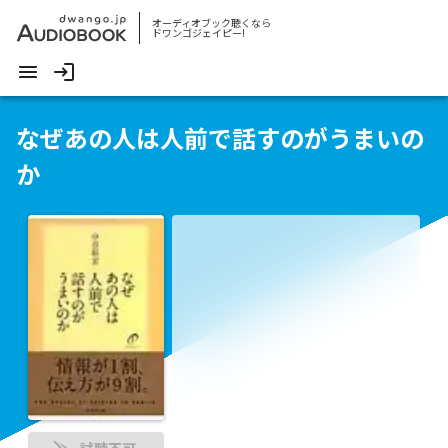
オーディオブック聴くなら
ドワンゴジェイピー!
なぜあの人は人前で話すのがうまいの
か
試聴不可