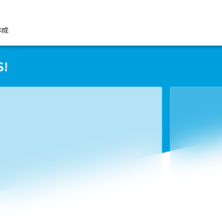
作成
S!