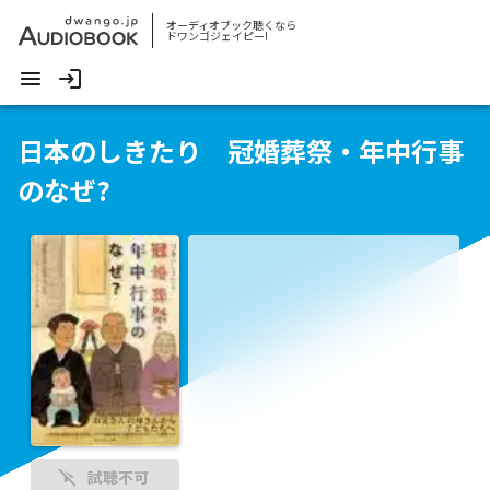
オーディオブック聴くなら
ドワンゴジェイピー!
日本のしきたり 冠婚葬祭・年中行事
のなぜ?
試聴不可