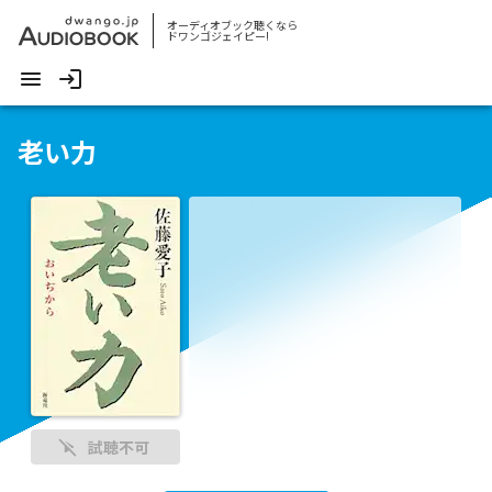
オーディオブック聴くなら
ドワンゴジェイピー!
老い力
試聴不可