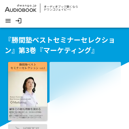
オーディオブック聴くなら
ドワンゴジェイピー!
『勝間塾ベストセミナーセレクショ
ン』第3巻『マーケティング』
試聴不可