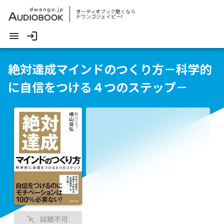
オーディオブック聴くなら
ドワンゴジェイピー!
絶対達成マインドのつくり方－科学的
に自信をつける４つのステップ－
試聴不可