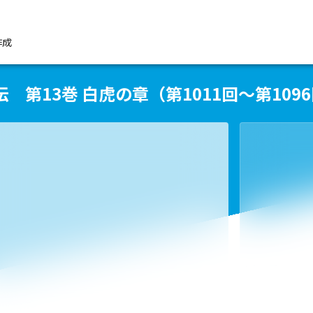
作成
 第13巻 白虎の章（第1011回～第109