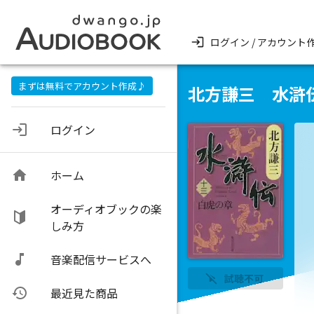
ログイン / アカウント
まずは無料でアカウント作成♪
北方謙三 水滸伝
ログイン
ホーム
オーディオブックの楽
しみ方
音楽配信サービスへ
試聴不可
最近見た商品