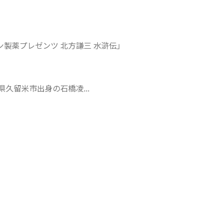
ン製薬プレゼンツ 北方謙三 水滸伝」
久留米市出身の石橋凌...