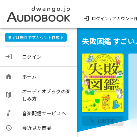
ログイン / アカウント
まずは無料でアカウント作成♪
失敗図鑑 すご
ログイン
ホーム
オーディオブックの楽
しみ方
音楽配信サービスへ
試聴不可
最近見た商品