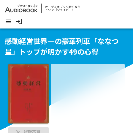
オーディオブック聴くなら
ドワンゴジェイピー!
感動経営――世界一の豪華列車「ななつ
星」トップが明かす49の心得
試聴不可