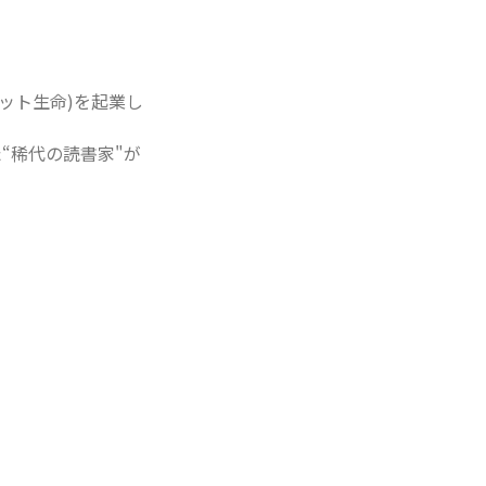
ト生命)を起業し

“稀代の読書家"が
