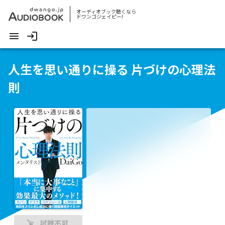
オーディオブック聴くなら
ドワンゴジェイピー!
人生を思い通りに操る 片づけの心理法
則
試聴不可