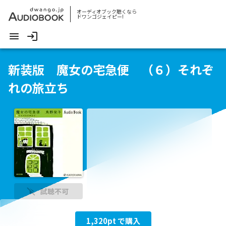
オーディオブック聴くなら
ドワンゴジェイピー!
新装版 魔女の宅急便 （６）それぞ
れの旅立ち
試聴不可
1,320
pt で購入