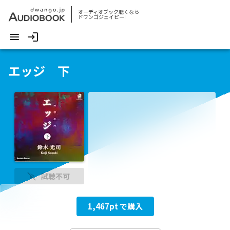
オーディオブック聴くなら
ドワンゴジェイピー!
エッジ 下
試聴不可
1,467
pt で購入