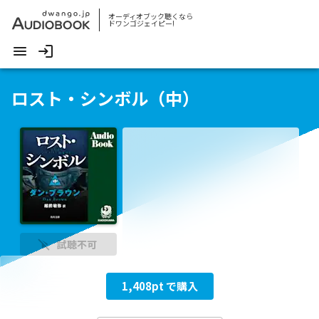
オーディオブック聴くなら
ドワンゴジェイピー!
ロスト・シンボル（中）
試聴不可
1,408
pt で購入