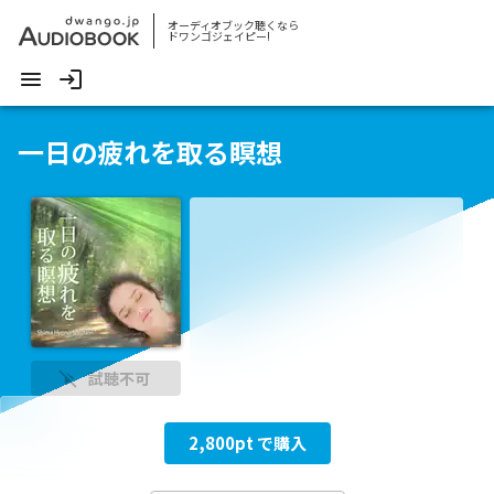
オーディオブック聴くなら
ドワンゴジェイピー!
一日の疲れを取る瞑想
試聴不可
2,800
pt で購入