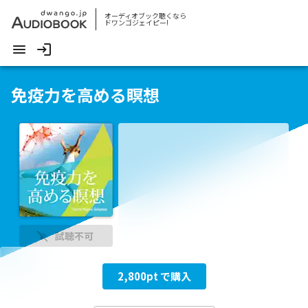
オーディオブック聴くなら
ドワンゴジェイピー!
免疫力を高める瞑想
試聴不可
2,800
pt で購入