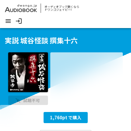
オーディオブック聴くなら
ドワンゴジェイピー!
実説 城谷怪談 撰集十六
試聴不可
1,760
pt で購入