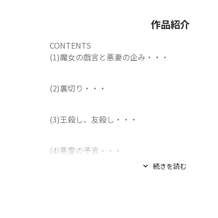
作品紹介
CONTENTS

(1)魔女の戯言と悪妻の企み・・・
(2)裏切り・・・
(3)王殺し、友殺し・・・
(4)悪霊の予言・・・
続きを読む
(5)破滅・・・
『お前の問いに応うは我らか、それとも我らが