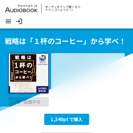
オーディオブック聴くなら
ドワンゴジェイピー!
戦略は「１杯のコーヒー」から学べ！
試聴不可
1,540
pt で購入