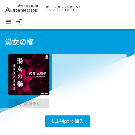
オーディオブック聴くなら
ドワンゴジェイピー!
湯女の櫛
試聴不可
1,144
pt で購入