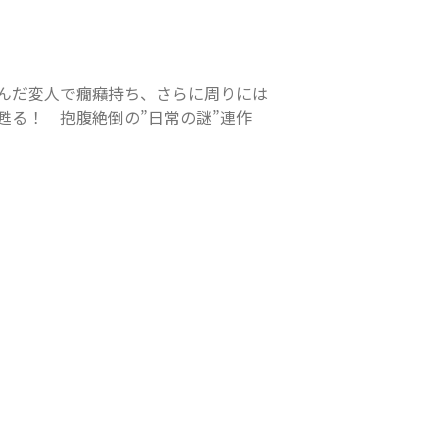
んだ変人で癇癪持ち、さらに周りには
甦る！　抱腹絶倒の”日常の謎”連作