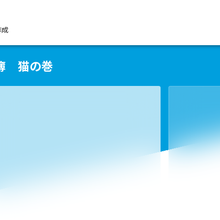
作成
簿 猫の巻