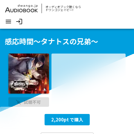
オーディオブック聴くなら
ドワンゴジェイピー!
感応時間～タナトスの兄弟～
試聴不可
2,200
pt で購入