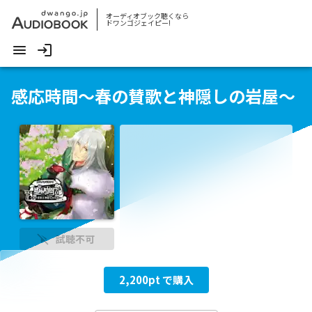
オーディオブック聴くなら
ドワンゴジェイピー!
感応時間～春の賛歌と神隠しの岩屋～
試聴不可
2,200
pt で購入