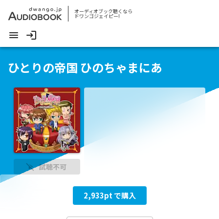
オーディオブック聴くなら
ドワンゴジェイピー!
ひとりの帝国 ひのちゃまにあ
試聴不可
2,933
pt で購入