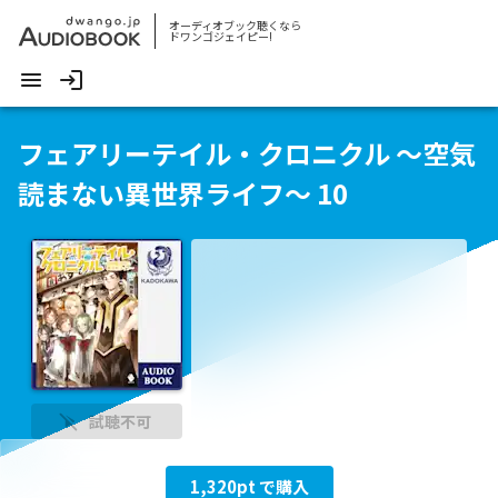
オーディオブック聴くなら
ドワンゴジェイピー!
フェアリーテイル・クロニクル ～空気
読まない異世界ライフ～ 10
試聴不可
1,320
pt で購入