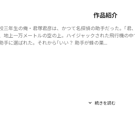
作品紹介
校三年生の俺・君塚君彦は、かつて名探偵の助手だった。｢君、私
、地上一万メートルの空の上。ハイジャックされた飛行機の中
助手に選ばれた。それから――｢いい？ 助手が蜂の巣...
続きを読む