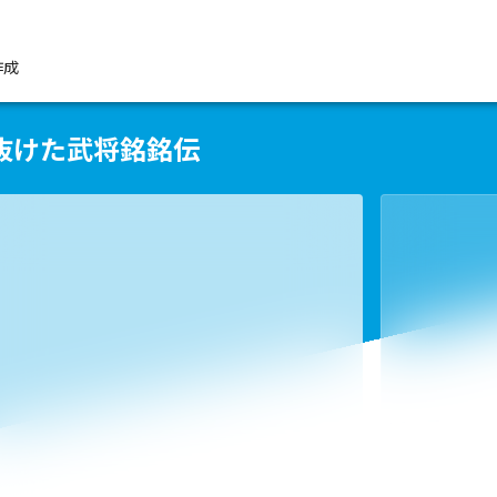
作成
抜けた武将銘銘伝