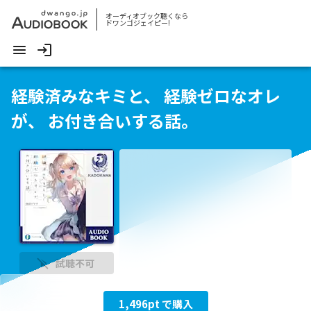
オーディオブック聴くなら
ドワンゴジェイピー!
経験済みなキミと、 経験ゼロなオレ
が、 お付き合いする話。
試聴不可
1,496
pt で購入