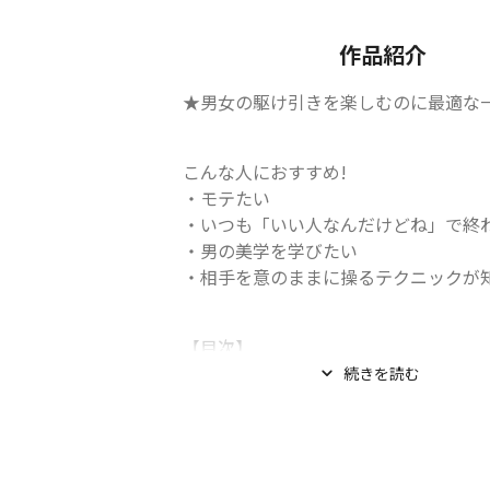
作品紹介
★男女の駆け引きを楽しむのに最適な一
こんな人におすすめ!

・モテたい

・いつも「いい人なんだけどね」で終わ
・男の美学を学びたい

・相手を意のままに操るテクニックが
【目次】

PART1「男と女のワルゲーム」　...
続きを読む