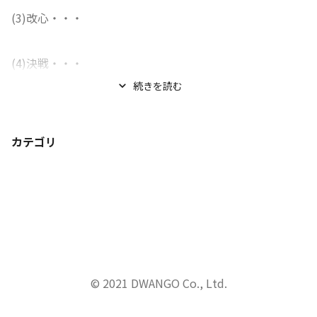
(3)改心・・・
(4)決戦・・・
続きを読む
(5)手柄と名誉・・・
カテゴリ
解説

「……あらよっと。まったくちくしょうめ。

あのとき死んだふりして、死骸の偽物にならなけりゃあ、
あの...
© 2021 DWANGO Co., Ltd.