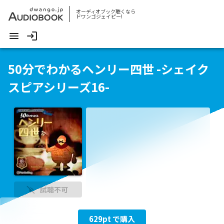
オーディオブック聴くなら
ドワンゴジェイピー!
50分でわかるヘンリー四世 -シェイク
スピアシリーズ16-
試聴不可
629
pt で購入