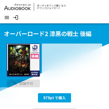
オーディオブック聴くなら
ドワンゴジェイピー!
オーバーロード2 漆黒の戦士 後編
試聴不可
979
pt で購入