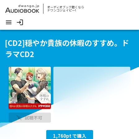
オーディオブック聴くなら
ドワンゴジェイピー!
[CD2]穏やか貴族の休暇のすすめ。ド
ラマCD2
試聴不可
1,760
pt で購入