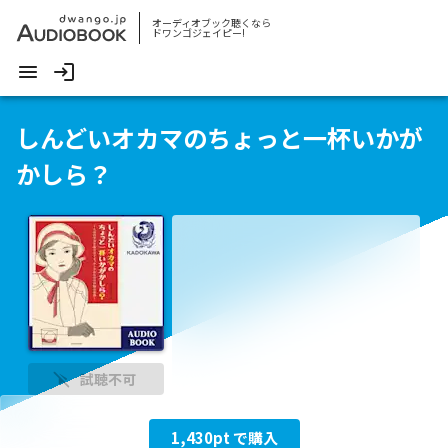
オーディオブック聴くなら
ドワンゴジェイピー!
しんどいオカマのちょっと一杯いかが
かしら？
試聴不可
1,430
pt で購入