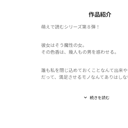
作品紹介
萌えで読むシリーズ第８弾！
彼女はそう魔性の女。

その色香は、幾人もの男を惑わせる。
誰も私を閉じ込めておくことなんて出来や
だって、満足させるモノなんてありはしな
類まれなる美貌をもち、気品にあふる少女
続きを読む
男...