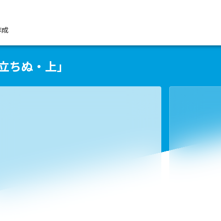
作成
風立ちぬ・上」