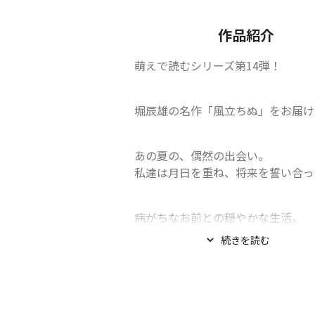
作品紹介
萌えで読むシリーズ第14弾！
堀辰雄の名作「風立ちぬ」をお届け
あの夏の、偶然の出会い。

私達は月日を重ね、将来を誓い合っ
病がちなお前との穏やかな生活。

それでも、とても幸せな日々。
続きを読む
私達ふたりは、こんな日々を、ずっと.