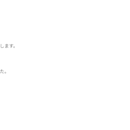
します。
た。
..