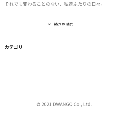
それでも変わることのない、私達ふたりの日々。
緩やかに、しかし、確かに衰えていく。

続きを読む
そんなお前を、私...
カテゴリ
© 2021 DWANGO Co., Ltd.