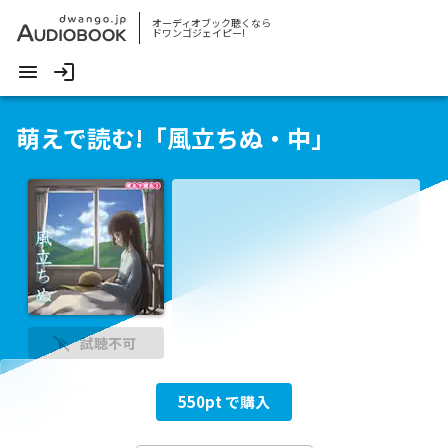
オーディオブック聴くなら
ドワンゴジェイピー!
萌えで読む!「風立ちぬ・中」
試聴不可
550
pt で購入