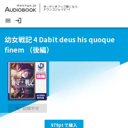
オーディオブック聴くなら
ドワンゴジェイピー!
幼女戦記 4 Dabit deus his quoque
finem （後編）
試聴不可
979
pt で購入