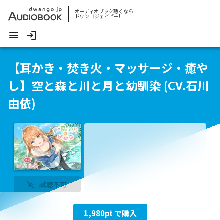
オーディオブック聴くなら
ドワンゴジェイピー!
【耳かき・焚き火・マッサージ・癒や
し】空と森と川と月と幼馴染 (CV.石川
由依)
試聴不可
1,980
pt で購入